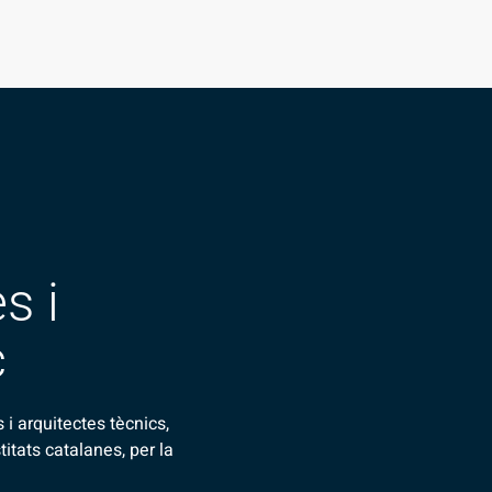
s i
c
 i arquitectes tècnics,
itats catalanes, per la