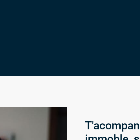
T'acompany
immoble, s