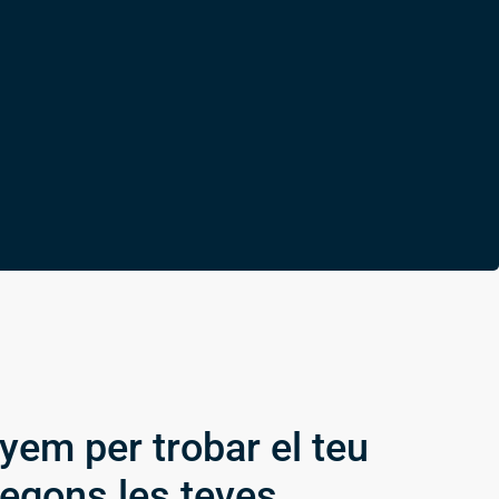
em per trobar el teu
egons les teves