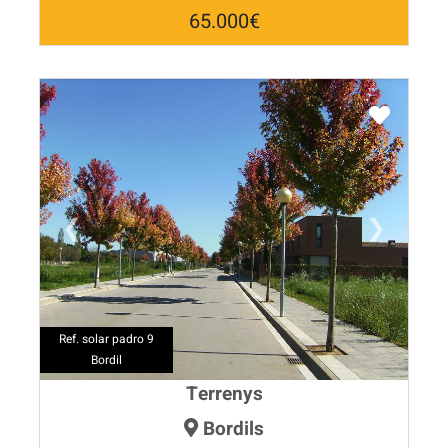
65.000€
❮
❯
Ref. solar padro 9
Bordil
Terrenys
Bordils