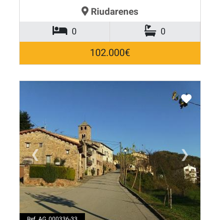
Riudarenes
0
0
102.000€
❮
❯
Ref. AG_000336-33