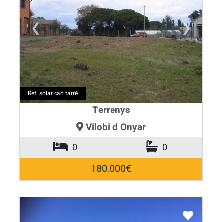
❮
❯
Ref. solar can tarré
Terrenys
Vilobi d Onyar
0
0
180.000€