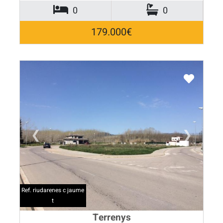
0
0
179.000€
❮
❯
Ref. riudarenes c jaume
t
Terrenys