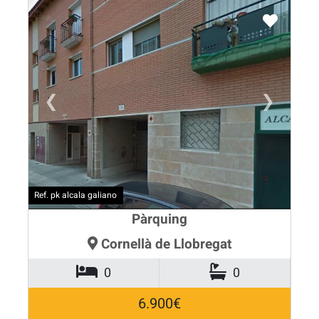
❮
❯
Ref. pk alcala galiano
Pàrquing
Cornellà de Llobregat
0
0
6.900€