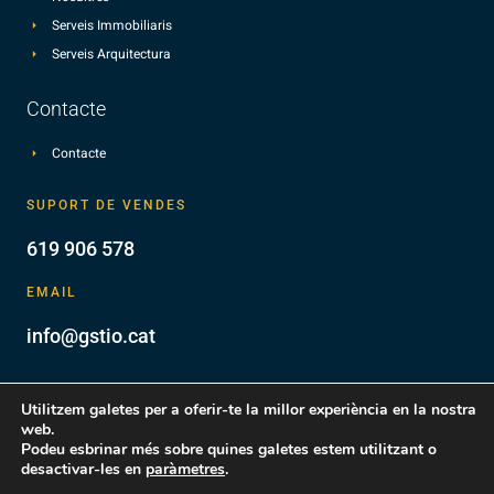
Serveis Immobiliaris
Serveis Arquitectura
Contacte
Contacte
SUPORT DE VENDES
619 906 578
EMAIL
info@gstio.cat
Utilitzem galetes per a oferir-te la millor experiència en la nostra
web.
Podeu esbrinar més sobre quines galetes estem utilitzant o
© Gstio - Tot els drets reservats - Design by
desactivar-les en
paràmetres
.