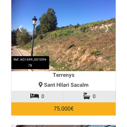
❮
❯
Ref. AG1449_001094-
78
Terrenys
Sant Hilari Sacalm
0
0
75.000€