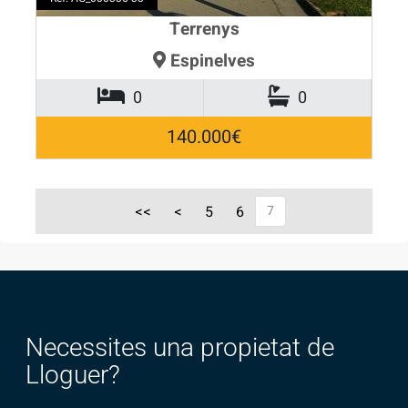
Terrenys
Espinelves
0
0
140.000€
<<
<
5
6
7
Necessites una propietat de
Lloguer?