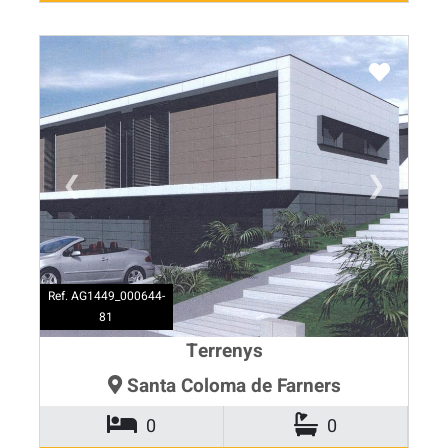
❮
❯
Ref. AG1449_000644-
81
Terrenys
Santa Coloma de Farners
0
0